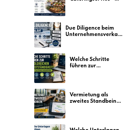
der Fahrplan
Due Diligence beim
Unternehmensverkauf
erklärt
Welche Schritte
führen zur
erfolgreichen
Selbstständigkeit?
Vermietung als
zweites Standbein:
Wie Unternehmen
aus vorhandenen
Ressourcen neue
Umsätze machen