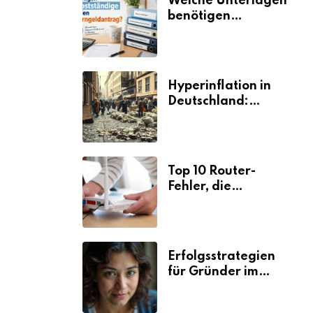
Welche Unterlagen
benötigen
Selbstständige für
den
Elterngeldantrag?
Hyperinflation in
Deutschland:
Ursachen und
Folgen
Top 10 Router-
Fehler, die
Selbstständige viel
Zeit und Nerven
kosten
Erfolgsstrategien
für Gründer im
Umzugsgewerbe
2026