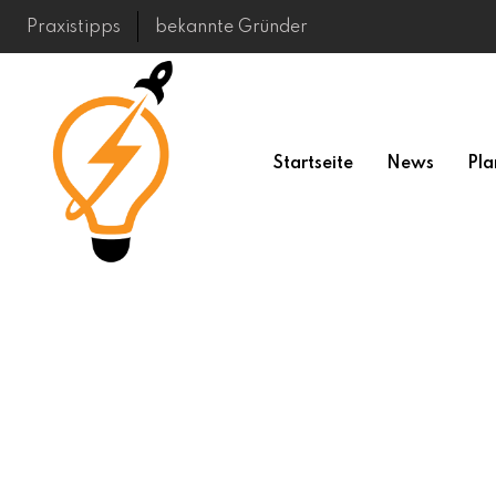
Skip
Praxistipps
bekannte Gründer
to
content
Startseite
News
Pla