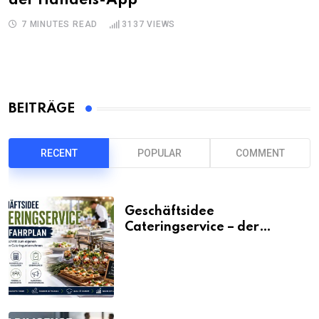
der Handels-App
7 MINUTES READ
3137
VIEWS
BEITRÄGE
RECENT
POPULAR
COMMENT
Geschäftsidee
Cateringservice – der
Fahrplan