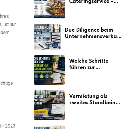
Cateringservice –
der Fahrplan
Ihres
 ist nur
Due Diligence beim
ndern
Unternehmensverkauf
erklärt
Welche Schritte
führen zur
erfolgreichen
Selbstständigkeit?
ichtige
Vermietung als
zweites Standbein:
Wie Unternehmen
aus vorhandenen
Ressourcen neue
ahr 2023
Umsätze machen