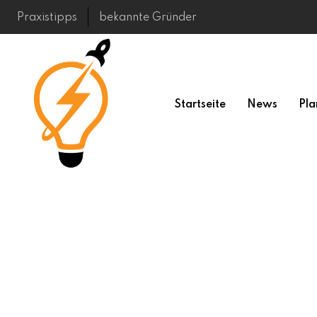
Skip
Praxistipps
bekannte Gründer
to
content
Startseite
News
Pla