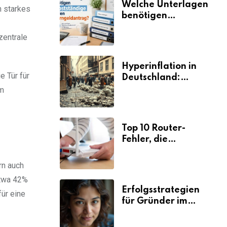
Welche Unterlagen
n starkes
benötigen
Selbstständige für
zentrale
den
Elterngeldantrag?
Hyperinflation in
e Tür für
Deutschland:
Ursachen und
im
Folgen
Top 10 Router-
Fehler, die
Selbstständige viel
Zeit und Nerven
rn auch
kosten
etwa 42%
Erfolgsstrategien
für eine
für Gründer im
Umzugsgewerbe
2026