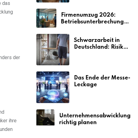
e das
cklung
Firmenumzug 2026:
Betriebsunterbrechungen
vermeiden
Schwarzarbeit in
Deutschland: Risiken
& Strafen
nders der
Das Ende der Messe-
Leckage
nd
Unternehmensabwicklung
ker ihre
richtig planen
Kunden