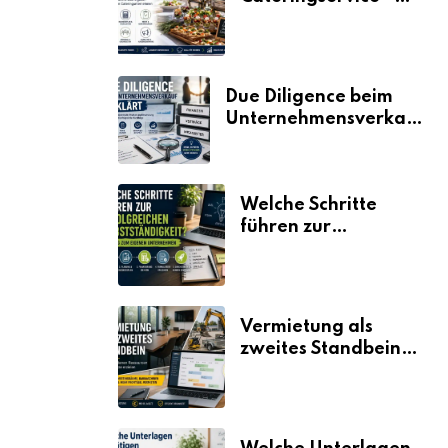
der Fahrplan
Due Diligence beim
Unternehmensverkauf
erklärt
Welche Schritte
führen zur
erfolgreichen
Selbstständigkeit?
Vermietung als
zweites Standbein:
Wie Unternehmen
aus vorhandenen
Ressourcen neue
Umsätze machen