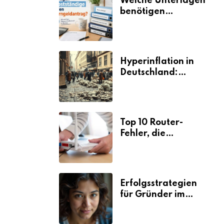
Welche Unterlagen
benötigen
Selbstständige für
den
Elterngeldantrag?
Hyperinflation in
Deutschland:
Ursachen und
Folgen
Top 10 Router-
Fehler, die
Selbstständige viel
Zeit und Nerven
kosten
Erfolgsstrategien
für Gründer im
Umzugsgewerbe
2026