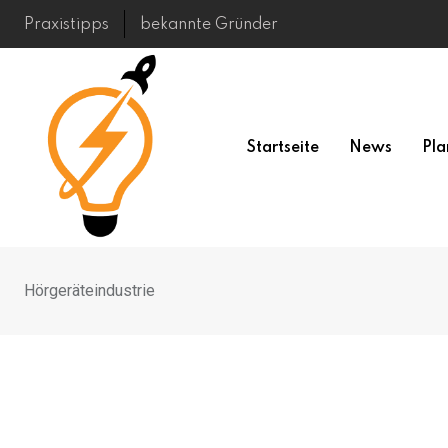
Skip
Praxistipps
bekannte Gründer
to
content
Startseite
News
Pla
Hörgeräteindustrie