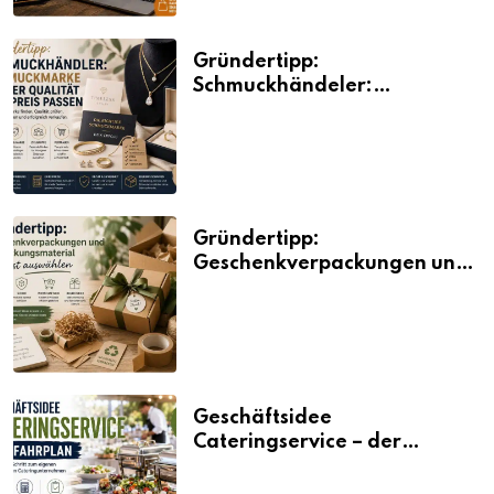
Gründertipp:
Schmuckhändeler:
Schmuckmarke bei der
Qualität und Preis passen
Gründertipp:
Geschenkverpackungen und
Verpackungsmaterial
bewusst auswählen
Geschäftsidee
Cateringservice – der
Fahrplan