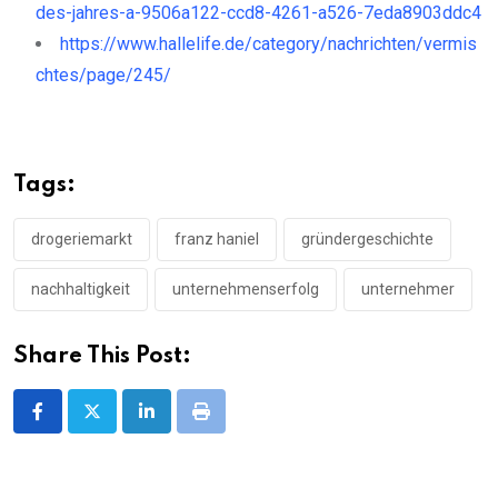
des-jahres-a-9506a122-ccd8-4261-a526-7eda8903ddc4
https://www.hallelife.de/category/nachrichten/vermis
chtes/page/245/
Tags:
drogeriemarkt
franz haniel
gründergeschichte
nachhaltigkeit
unternehmenserfolg
unternehmer
Share This Post:
LinkedIn
Print