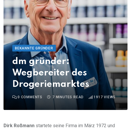
BEKANNTE GRÜNDER
dm gründer:
Wegbereiter des
Drogeriemarktes
0
COMMENTS
7 MINUTES READ
1917
VIEWS
Dirk Roßmann
startete seine Firma im März 1972 und