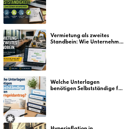
Selbstständigkeit?
Vermietung als zweites
Standbein: Wie Unternehmen
aus vorhandenen Ressourcen
neue Umsätze machen
Welche Unterlagen
benötigen Selbstständige für
den Elterngeldantrag?
Hyperinflation in