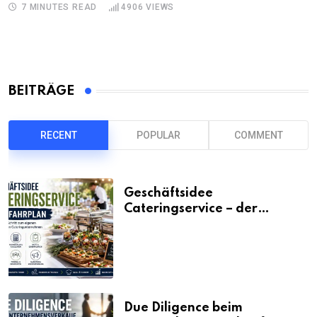
7 MINUTES READ
4906
VIEWS
BEITRÄGE
RECENT
POPULAR
COMMENT
Geschäftsidee
Cateringservice – der
Fahrplan
Due Diligence beim