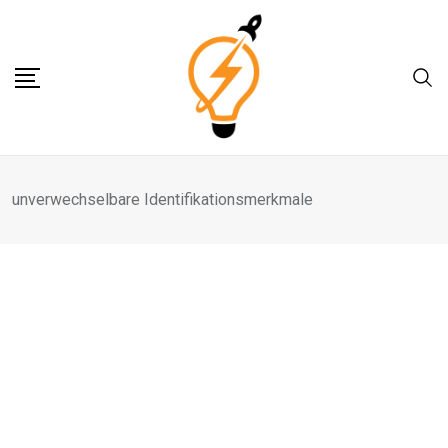
Skip
to
content
unverwechselbare Identifikationsmerkmale