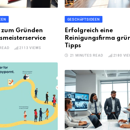
EEN
GESCHÄFTSIDEEN
n zum Gründen
Erfolgreich eine
smeisterservice
Reinigungsfirma grü
Tipps
 READ
2113
VIEWS
21 MINUTES READ
2180
VIE