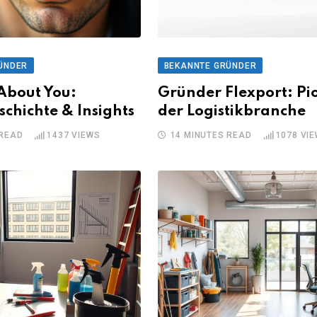
ÜNDER
BEKANNTE GRÜNDER
About You:
Gründer Flexport: Pi
schichte & Insights
der Logistikbranche
 READ
1437
VIEWS
14 MINUTES READ
1078
VIE