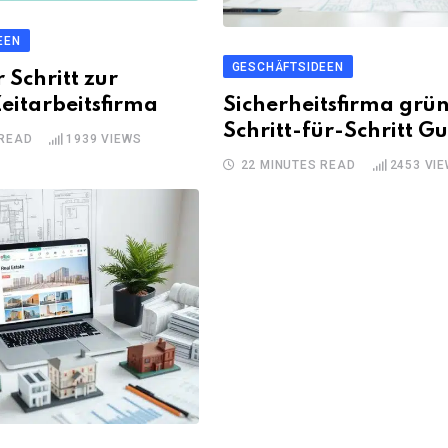
EEN
GESCHÄFTSIDEEN
r Schritt zur
eitarbeitsfirma
Sicherheitsfirma grü
Schritt-für-Schritt G
 READ
1939
VIEWS
22 MINUTES READ
2453
VIE