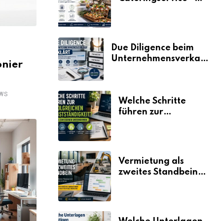
der Fahrplan
Due Diligence beim
Unternehmensverkauf
onier
erklärt
WS
Welche Schritte
führen zur
erfolgreichen
Selbstständigkeit?
Vermietung als
zweites Standbein:
Wie Unternehmen
aus vorhandenen
Ressourcen neue
Umsätze machen