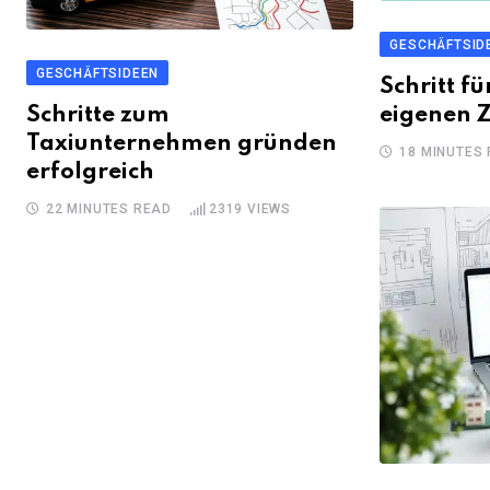
GESCHÄFTSID
GESCHÄFTSIDEEN
Schritt fü
Schritte zum
eigenen Z
Taxiunternehmen gründen
18 MINUTES
erfolgreich
22 MINUTES READ
2319
VIEWS