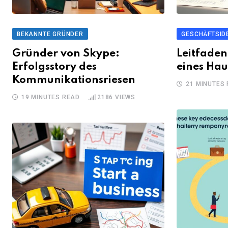
BEKANNTE GRÜNDER
GESCHÄFTSID
Gründer von Skype:
Leitfade
Erfolgsstory des
eines Hau
Kommunikationsriesen
21 MINUTES
19 MINUTES READ
2186
VIEWS