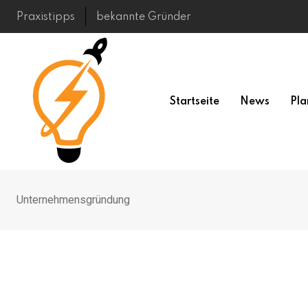
Skip
Praxistipps
bekannte Gründer
to
content
Startseite
News
Pla
Unternehmensgründung