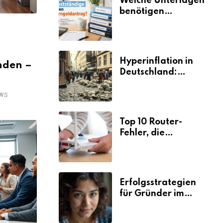
Welche Unterlagen
benötigen
Selbstständige für
den
Elterngeldantrag?
Hyperinflation in
nden –
Deutschland:
Ursachen und
Folgen
WS
Top 10 Router-
Fehler, die
Selbstständige viel
Zeit und Nerven
kosten
Erfolgsstrategien
für Gründer im
Umzugsgewerbe
2026