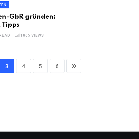
EEN
en-GbR gründen:
& Tipps
 READ
1865
VIEWS
3
4
5
6