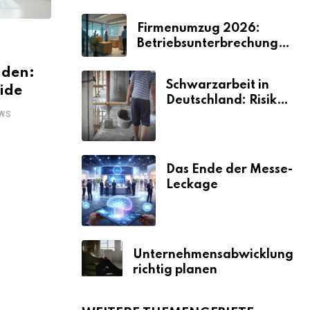
Firmenumzug 2026:
Betriebsunterbrechungen
vermeiden
nden:
Schwarzarbeit in
uide
Deutschland: Risiken
& Strafen
WS
Das Ende der Messe-
Leckage
Unternehmensabwicklung
richtig planen