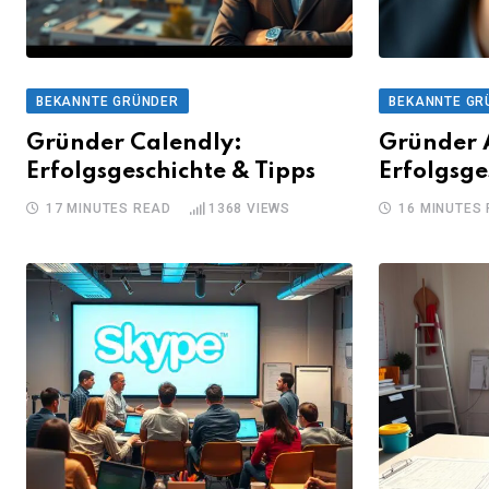
BEKANNTE GRÜNDER
BEKANNTE GR
Gründer Calendly:
Gründer 
Erfolgsgeschichte & Tipps
Erfolgsge
17 MINUTES READ
1368
VIEWS
16 MINUTES