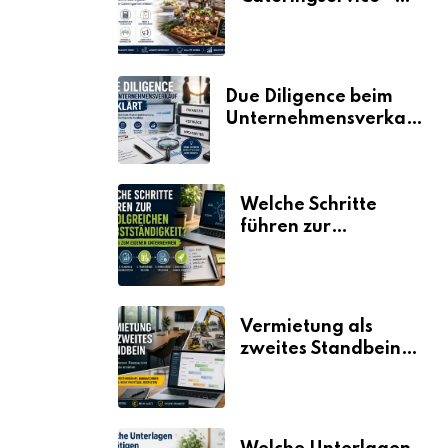
der Fahrplan
Due Diligence beim
Unternehmensverkauf
erklärt
Welche Schritte
führen zur
erfolgreichen
Selbstständigkeit?
Vermietung als
zweites Standbein:
Wie Unternehmen
aus vorhandenen
Ressourcen neue
Umsätze machen