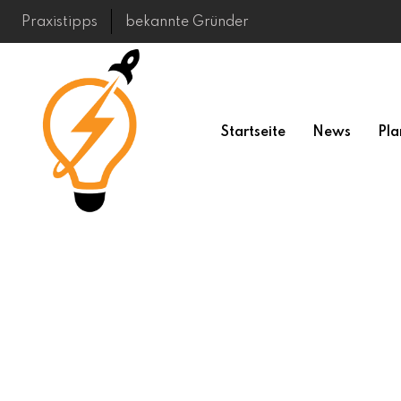
Skip
Praxistipps
bekannte Gründer
to
content
Startseite
News
Pla