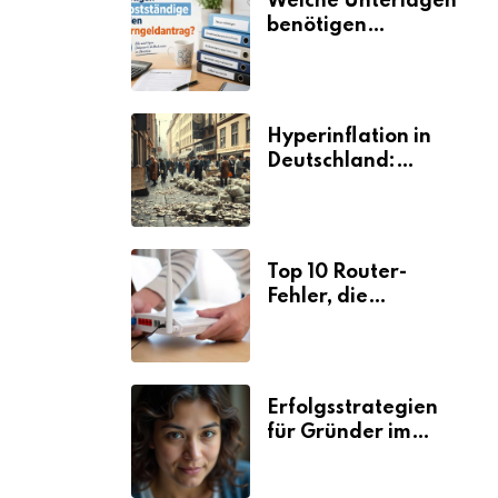
Welche Unterlagen
benötigen
Selbstständige für
den
Elterngeldantrag?
Hyperinflation in
Deutschland:
Ursachen und
Folgen
Top 10 Router-
Fehler, die
Selbstständige viel
Zeit und Nerven
kosten
Erfolgsstrategien
für Gründer im
Umzugsgewerbe
2026