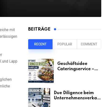
BEITRÄGE
eiche mit
erlässigen
RECENT
POPULAR
COMMENT
er
K und Lapp
Geschäftsidee
Cateringservice –
der Fahrplan
glichen
mliche
Due Diligence beim
Unternehmensverkauf
erklärt