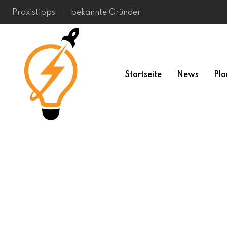
Skip
Praxistipps
bekannte Gründer
to
content
Startseite
News
Pla