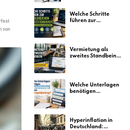
Welche Schritte
führen zur
rfest
erfolgreichen
n von
Selbstständigkeit?
Vermietung als
zweites Standbein:
Wie Unternehmen
aus vorhandenen
Ressourcen neue
Umsätze machen
Welche Unterlagen
benötigen
Selbstständige für
den
Elterngeldantrag?
Hyperinflation in
Deutschland: