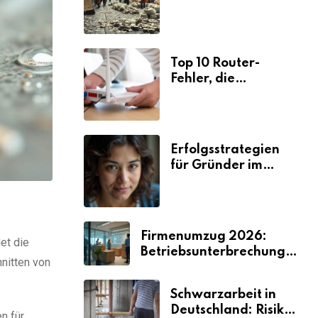
Ursachen und
Folgen
Top 10 Router-
Fehler, die
Selbstständige viel
Zeit und Nerven
kosten
Erfolgsstrategien
für Gründer im
Umzugsgewerbe
2026
Firmenumzug 2026:
et die
Betriebsunterbrechungen
hnitten von
vermeiden
Schwarzarbeit in
Deutschland: Risiken
n für