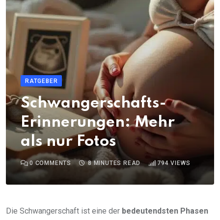
RATGEBER
Schwangerschafts-
Erinnerungen: Mehr
als nur Fotos
0
COMMENTS
8 MINUTES READ
794
VIEWS
Die Schwangerschaft ist eine der
bedeutendsten Phasen