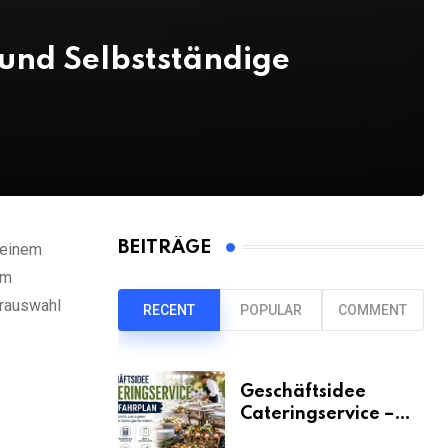
und Selbstständige
BEITRÄGE
 einem
Im
erauswahl
RECENT
POPULAR
COMMENT
Geschäftsidee
Cateringservice –
der Fahrplan