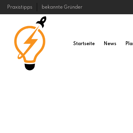
Skip
Praxistipps
bekannte Gründer
to
content
Startseite
News
Pla