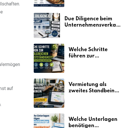
lschaften.
se
Due Diligence beim
Unternehmensverkauf
erklärt
Welche Schritte
führen zur
erfolgreichen
n Vermögen
Selbstständigkeit?
Vermietung als
nst auf
zweites Standbein:
Wie Unternehmen
aus vorhandenen
.
Ressourcen neue
Umsätze machen
Welche Unterlagen
benötigen