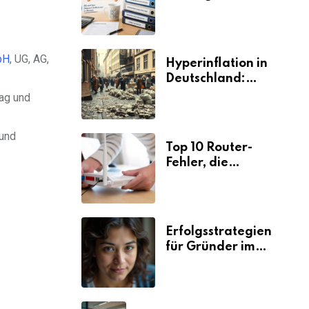
Selbstständige für
den
Elterngeldantrag?
bH
, UG, AG,
Hyperinflation in
Deutschland:
Ursachen und
rag und
Folgen
 und
Top 10 Router-
Fehler, die
Selbstständige viel
Zeit und Nerven
kosten
Erfolgsstrategien
für Gründer im
Umzugsgewerbe
2026