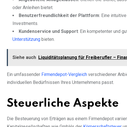
oder Anleihen bietet.
Benutzerfreundlichkeit der Plattform
: Eine intuiti
Investments.
Kundenservice und Support
: Ein kompetenter und gu
Unterstützung
bieten.
Siehe auch
Liquiditätsplanung für Freiberufler – Finan
Ein umfassender
Firmendepot-Vergleich
verschiedener Anbie
individuellen Bedürfnissen Ihres Unternehmens passt.
Steuerliche Aspekte
Die Besteuerung von Erträgen aus einem Firmendepot variie
Kapitalgesellschaften wie GmbHs der
Körperschaftsteuer
un