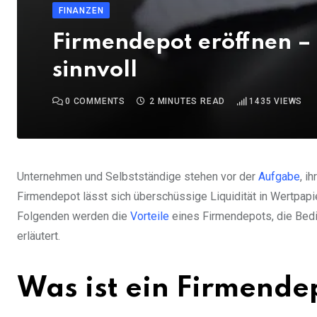
FINANZEN
Firmendepot eröffnen –
sinnvoll
0
COMMENTS
2 MINUTES READ
1435
VIEWS
Unternehmen und Selbstständige stehen vor der
Aufgabe
, i
Firmendepot lässt sich überschüssige Liquidität in Wertpap
Folgenden werden die
Vorteile
eines Firmendepots, die Bedin
erläutert.
Was ist ein Firmende