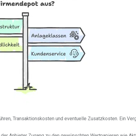
hren, Transaktionskosten und eventuelle Zusatzkosten. Ein Verg
ass der Anbieter Zugang zu den gewünschten Wertpapieren wie Akt