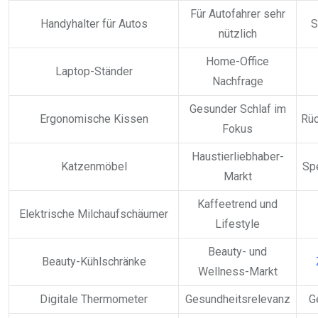
Für Autofahrer sehr
Handyhalter für Autos
S
nützlich
Home-Office
Laptop-Ständer
Nachfrage
Gesunder Schlaf im
Ergonomische Kissen
Rü
Fokus
Haustierliebhaber-
Katzenmöbel
Sp
Markt
Kaffeetrend und
Elektrische Milchaufschäumer
Lifestyle
Beauty- und
Beauty-Kühlschränke
Wellness-Markt
Digitale Thermometer
Gesundheitsrelevanz
Ge