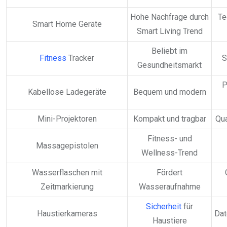
Hohe Nachfrage durch
Te
Smart Home Geräte
Smart Living Trend
Beliebt im
Fitness
Tracker
S
Gesundheitsmarkt
P
Kabellose Ladegeräte
Bequem und modern
Mini-Projektoren
Kompakt und tragbar
Qua
Fitness- und
Massagepistolen
Wellness-Trend
Wasserflaschen mit
Fördert
Zeitmarkierung
Wasseraufnahme
Sicherheit
für
Haustierkameras
Dat
Haustiere