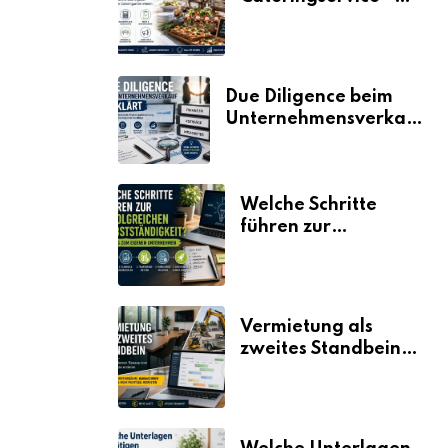
der Fahrplan
Due Diligence beim
Unternehmensverkauf
erklärt
Welche Schritte
führen zur
erfolgreichen
Selbstständigkeit?
Vermietung als
zweites Standbein:
Wie Unternehmen
aus vorhandenen
Ressourcen neue
Umsätze machen