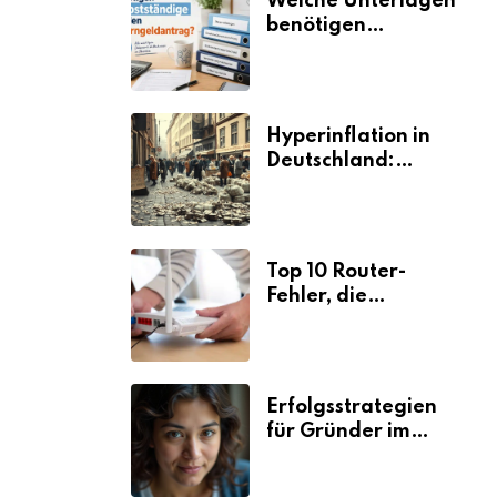
Welche Unterlagen
benötigen
Selbstständige für
den
Elterngeldantrag?
Hyperinflation in
Deutschland:
Ursachen und
Folgen
Top 10 Router-
Fehler, die
Selbstständige viel
Zeit und Nerven
kosten
Erfolgsstrategien
für Gründer im
Umzugsgewerbe
2026