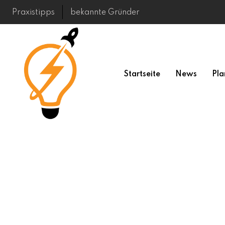
Skip
Praxistipps
bekannte Gründer
to
content
Startseite
News
Pla