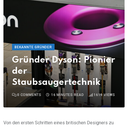
BEKANNTE GRÜNDER
Gründer Dyson: Pionier
der
Staubsaugertechnik
0
COMMENTS
16 MINUTES READ
1619
VIEWS
Von den ersten Schritten eines britischen Designers zu