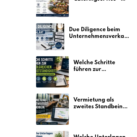
der Fahrplan
Due Diligence beim
Unternehmensverkauf
erklärt
Welche Schritte
führen zur
erfolgreichen
Selbstständigkeit?
Vermietung als
zweites Standbein:
Wie Unternehmen
aus vorhandenen
Ressourcen neue
Umsätze machen