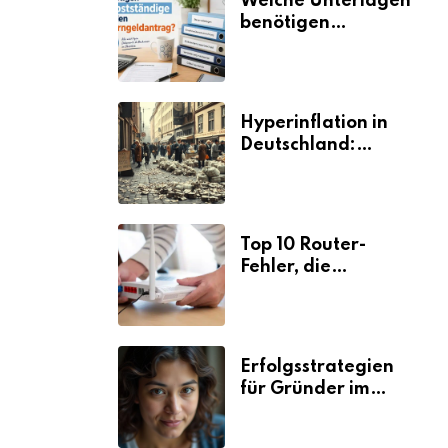
Welche Unterlagen
benötigen
Selbstständige für
den
Elterngeldantrag?
Hyperinflation in
Deutschland:
Ursachen und
Folgen
Top 10 Router-
Fehler, die
Selbstständige viel
Zeit und Nerven
kosten
Erfolgsstrategien
für Gründer im
Umzugsgewerbe
2026