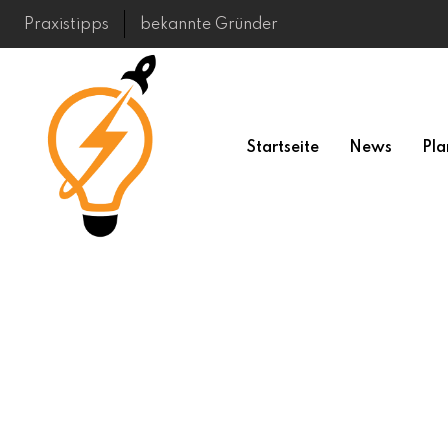
Skip
Praxistipps
bekannte Gründer
to
content
Startseite
News
Pla