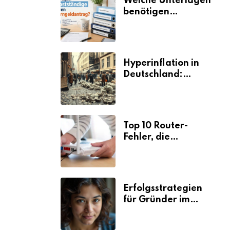
Welche Unterlagen
benötigen
Selbstständige für
den
Elterngeldantrag?
Hyperinflation in
Deutschland:
Ursachen und
Folgen
Top 10 Router-
Fehler, die
Selbstständige viel
Zeit und Nerven
kosten
Erfolgsstrategien
für Gründer im
Umzugsgewerbe
2026