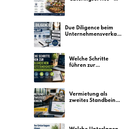
der Fahrplan
Due Diligence beim
Unternehmensverkauf
erklärt
Welche Schritte
führen zur
erfolgreichen
Selbstständigkeit?
Vermietung als
zweites Standbein:
Wie Unternehmen
aus vorhandenen
Ressourcen neue
Umsätze machen