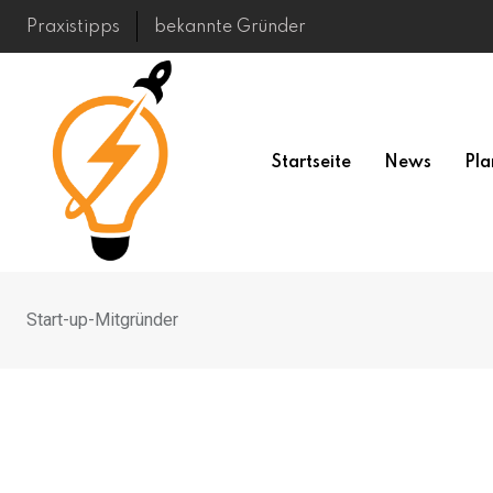
Skip
Praxistipps
bekannte Gründer
to
content
Startseite
News
Pla
Start-up-Mitgründer