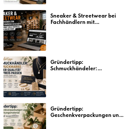
Sneaker & Streetwear bei
Fachhändlern mit
stationärem Geschäft kaufen
bringt viele Vorteile, auch
beim Online Kauf
Gründertipp:
Schmuckhändeler:
Schmuckmarke bei der
Qualität und Preis passen
Gründertipp:
Geschenkverpackungen und
Verpackungsmaterial
bewusst auswählen