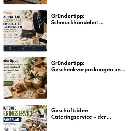
Gründertipp:
Schmuckhändeler:
Schmuckmarke bei der
Qualität und Preis passen
Gründertipp:
Geschenkverpackungen und
Verpackungsmaterial
bewusst auswählen
Geschäftsidee
Cateringservice – der
Fahrplan