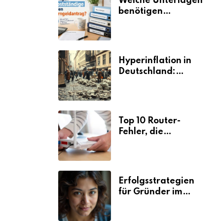
Welche Unterlagen
benötigen
Selbstständige für
den
Elterngeldantrag?
Hyperinflation in
Deutschland:
Ursachen und
Folgen
Top 10 Router-
Fehler, die
Selbstständige viel
Zeit und Nerven
kosten
Erfolgsstrategien
für Gründer im
Umzugsgewerbe
2026