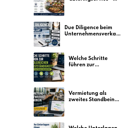
der Fahrplan
Due Diligence beim
Unternehmensverkauf
erklärt
Welche Schritte
führen zur
erfolgreichen
Selbstständigkeit?
Vermietung als
zweites Standbein:
Wie Unternehmen
aus vorhandenen
Ressourcen neue
Umsätze machen