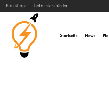
Skip
Praxistipps
bekannte Gründer
to
content
Startseite
News
Pla