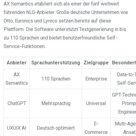
AX Semantics etabliert sich als einer der fünf weltweit
führenden NLG-Anbieter. Große deutsche Unternehmen wie
Otto, Euronics und Lyreco setzen bereits auf diese
Plattform. Die Software unterstützt Textgenerierung in bis
zu 110 Sprachen und bietet benutzerfreundliche Self-
Service-Funktionen.
Anbieter
Sprachunterstützung
Zielgruppe
Besonderh
AX
Data-to-T
110 Sprachen
Enterprise
Semantics
Self-Ser
GPT-Techno
ChatGPT
Mehrsprachig
Universal
Promp
Enginee
E-
Multi-Age
UXUIX AI
Deutsch optimiert
Commerce
Ansat