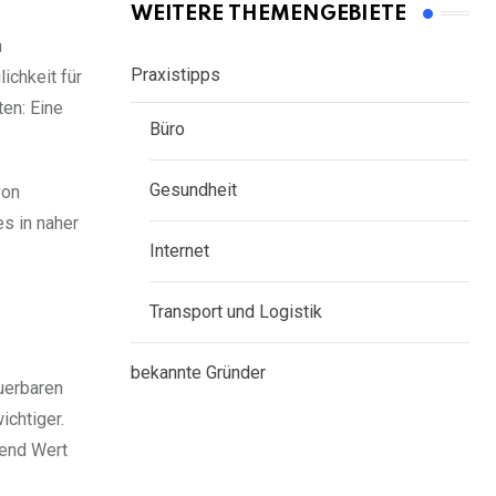
WEITERE THEMENGEBIETE
n
Praxistipps
ichkeit für
en: Eine
Büro
Gesundheit
von
es in naher
Internet
Transport und Logistik
bekannte Gründer
uerbaren
chtiger.
mend Wert