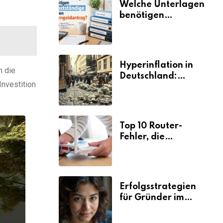
Welche Unterlagen
benötigen
Selbstständige für
den
Elterngeldantrag?
Hyperinflation in
in die
Deutschland:
Investition
Ursachen und
Folgen
Top 10 Router-
Fehler, die
Selbstständige viel
Zeit und Nerven
kosten
Erfolgsstrategien
für Gründer im
Umzugsgewerbe
2026