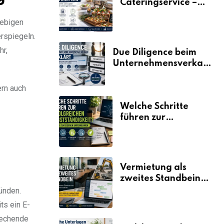
Cateringservice –
der Fahrplan
lebigen
erspiegeln.
hr,
Due Diligence beim
Unternehmensverkauf
erklärt
ern auch
Welche Schritte
führen zur
erfolgreichen
Selbstständigkeit?
Vermietung als
zweites Standbein:
Wie Unternehmen
ünden.
aus vorhandenen
ts ein E-
Ressourcen neue
rechende
Umsätze machen