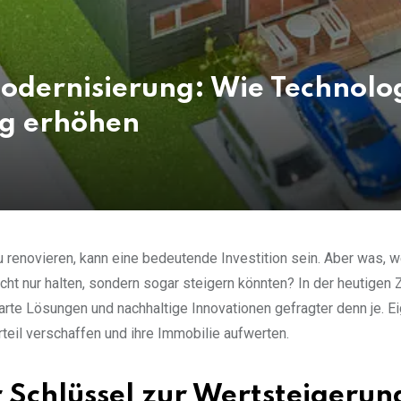
dernisierung: Wie Technologi
g erhöhen
renovieren, kann eine bedeutende Investition sein. Aber was, 
ht nur halten, sondern sogar steigern könnten? In der heutigen Ze
rte Lösungen und nachhaltige Innovationen gefragter denn je. E
eil verschaffen und ihre Immobilie aufwerten.
 Schlüssel zur Wertsteigerun