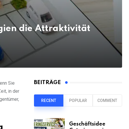
en die Attraktivität
BEITRÄGE
wenn Sie
it, in der
igentümer,
RECENT
POPULAR
COMMENT
Geschäftsidee
g