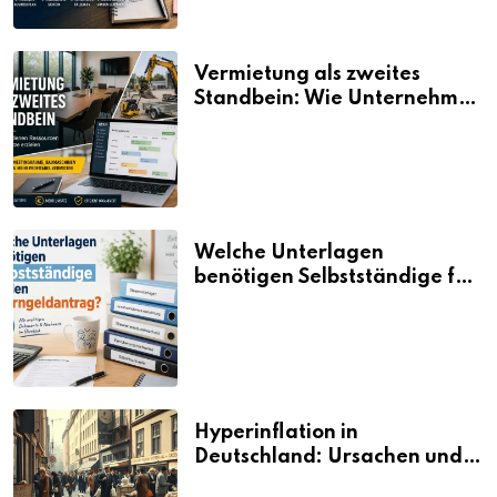
Vermietung als zweites
Standbein: Wie Unternehmen
aus vorhandenen Ressourcen
neue Umsätze machen
Welche Unterlagen
benötigen Selbstständige für
den Elterngeldantrag?
Hyperinflation in
Deutschland: Ursachen und
Folgen