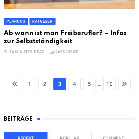
PLANUNG
RATGEBER
Ab wann ist man Freiberufler? – Infos
zur Selbstständigkeit
16 MINUTES READ
2685
VIEWS
1
2
3
4
5
10
...
BEITRÄGE
RECENT
POPULAR
COMMENT