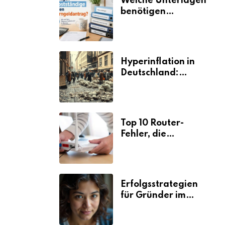
Welche Unterlagen
benötigen
Selbstständige für
den
Elterngeldantrag?
Hyperinflation in
Deutschland:
Ursachen und
Folgen
Top 10 Router-
Fehler, die
Selbstständige viel
Zeit und Nerven
kosten
Erfolgsstrategien
für Gründer im
Umzugsgewerbe
2026