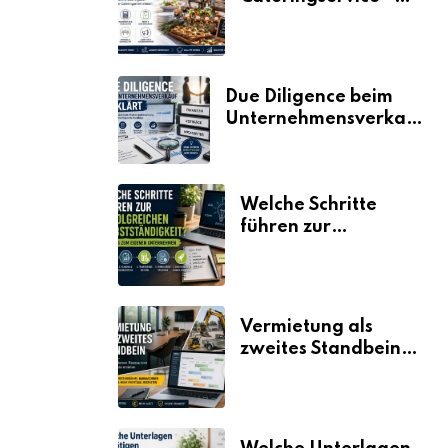
der Fahrplan
Due Diligence beim
Unternehmensverkauf
erklärt
Welche Schritte
führen zur
erfolgreichen
Selbstständigkeit?
Vermietung als
zweites Standbein:
Wie Unternehmen
aus vorhandenen
Ressourcen neue
Umsätze machen