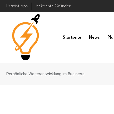
Skip
Praxistipps
bekannte Gründer
to
content
Startseite
News
Pla
Persönliche Weiterentwicklung im Business