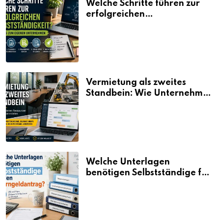
Welche Schritte führen zur
erfolgreichen
Selbstständigkeit?
Vermietung als zweites
Standbein: Wie Unternehmen
aus vorhandenen Ressourcen
neue Umsätze machen
Welche Unterlagen
benötigen Selbstständige für
den Elterngeldantrag?