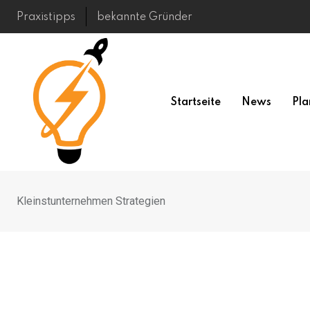
Skip
Praxistipps
bekannte Gründer
to
content
Startseite
News
Pla
Kleinstunternehmen Strategien