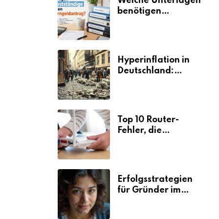
Welche Unterlagen
benötigen
Selbstständige für
den
Elterngeldantrag?
Hyperinflation in
Deutschland:
Ursachen und
Folgen
Top 10 Router-
Fehler, die
Selbstständige viel
Zeit und Nerven
kosten
Erfolgsstrategien
für Gründer im
Umzugsgewerbe
2026