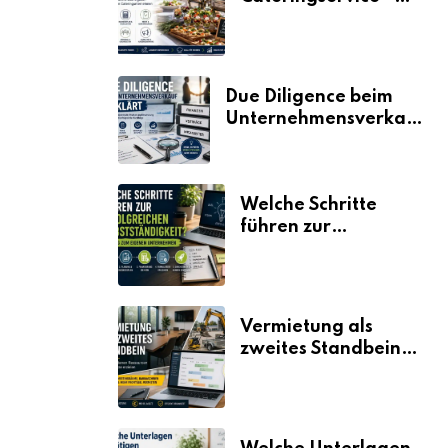
der Fahrplan
Due Diligence beim
Unternehmensverkauf
erklärt
Welche Schritte
führen zur
erfolgreichen
Selbstständigkeit?
Vermietung als
zweites Standbein:
Wie Unternehmen
aus vorhandenen
Ressourcen neue
Umsätze machen