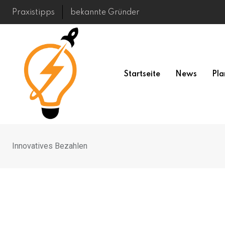
Skip
Praxistipps
bekannte Gründer
to
content
Startseite
News
Pla
Innovatives Bezahlen