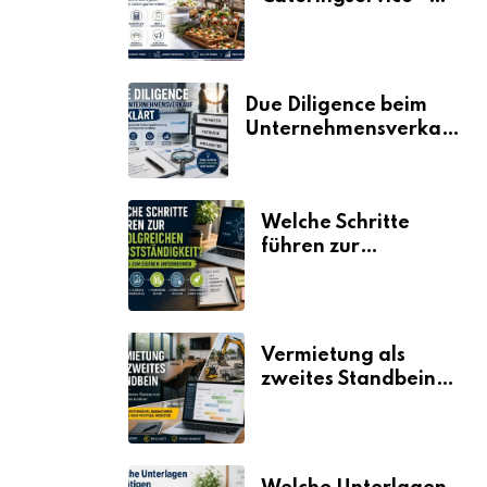
der Fahrplan
Due Diligence beim
Unternehmensverkauf
erklärt
Welche Schritte
führen zur
erfolgreichen
Selbstständigkeit?
Vermietung als
zweites Standbein:
Wie Unternehmen
aus vorhandenen
Ressourcen neue
Umsätze machen