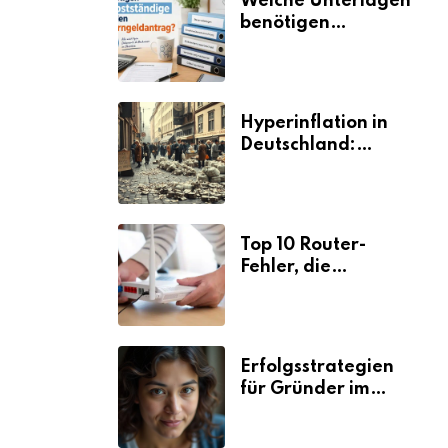
Welche Unterlagen
benötigen
Selbstständige für
den
Elterngeldantrag?
Hyperinflation in
Deutschland:
Ursachen und
Folgen
Top 10 Router-
Fehler, die
Selbstständige viel
Zeit und Nerven
kosten
Erfolgsstrategien
für Gründer im
Umzugsgewerbe
2026