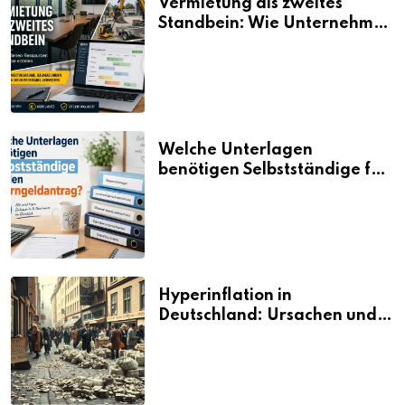
Vermietung als zweites
Standbein: Wie Unternehmen
aus vorhandenen Ressourcen
neue Umsätze machen
Welche Unterlagen
benötigen Selbstständige für
den Elterngeldantrag?
Hyperinflation in
Deutschland: Ursachen und
Folgen