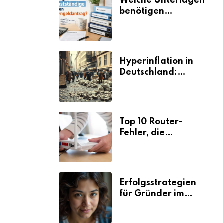
Welche Unterlagen
benötigen
Selbstständige für
den
Elterngeldantrag?
Hyperinflation in
Deutschland:
Ursachen und
Folgen
Top 10 Router-
Fehler, die
Selbstständige viel
Zeit und Nerven
kosten
Erfolgsstrategien
für Gründer im
Umzugsgewerbe
2026