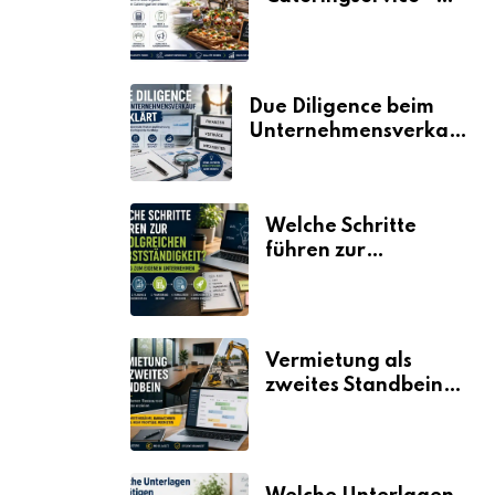
der Fahrplan
Due Diligence beim
Unternehmensverkauf
erklärt
Welche Schritte
führen zur
erfolgreichen
Selbstständigkeit?
Vermietung als
zweites Standbein:
Wie Unternehmen
aus vorhandenen
Ressourcen neue
Umsätze machen