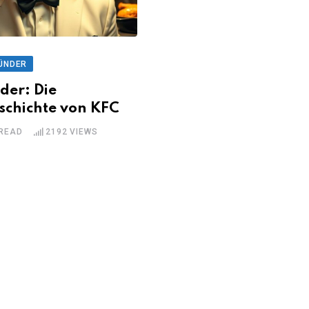
ÜNDER
der: Die
schichte von KFC
 READ
2192
VIEWS