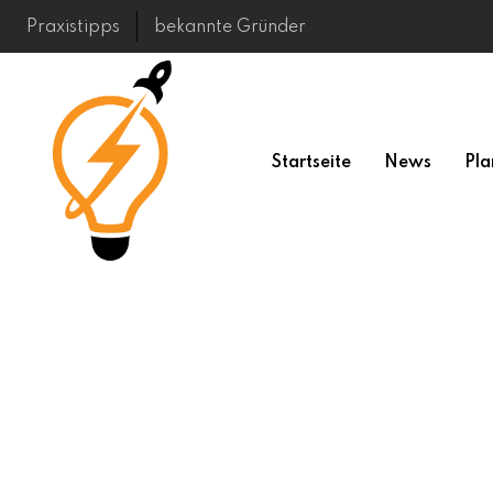
Skip
Praxistipps
bekannte Gründer
to
content
Startseite
News
Pla