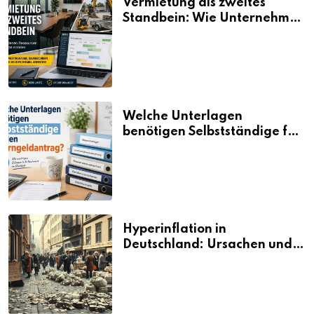
Vermietung als zweites
Standbein: Wie Unternehmen
aus vorhandenen Ressourcen
neue Umsätze machen
Welche Unterlagen
benötigen Selbstständige für
den Elterngeldantrag?
Hyperinflation in
Deutschland: Ursachen und
Folgen