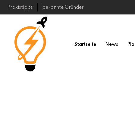
Skip
Praxistipps
bekannte Gründer
to
content
Startseite
News
Pla