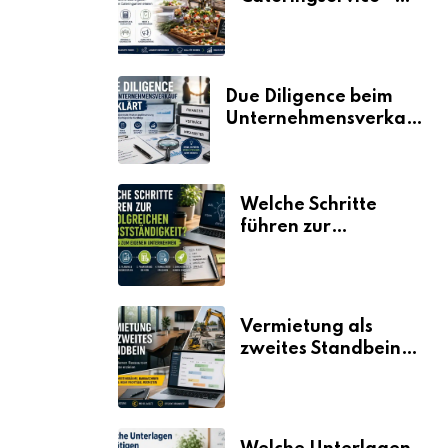
der Fahrplan
Due Diligence beim
Unternehmensverkauf
erklärt
Welche Schritte
führen zur
erfolgreichen
Selbstständigkeit?
Vermietung als
zweites Standbein:
Wie Unternehmen
aus vorhandenen
Ressourcen neue
Umsätze machen