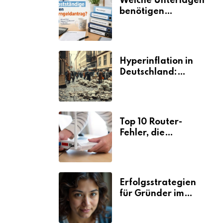
Welche Unterlagen
benötigen
Selbstständige für
den
Elterngeldantrag?
Hyperinflation in
Deutschland:
Ursachen und
Folgen
Top 10 Router-
Fehler, die
Selbstständige viel
Zeit und Nerven
kosten
Erfolgsstrategien
für Gründer im
Umzugsgewerbe
2026