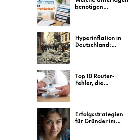
Welche Unterlagen
benötigen
Selbstständige für
den
Elterngeldantrag?
Hyperinflation in
Deutschland:
Ursachen und
Folgen
Top 10 Router-
Fehler, die
Selbstständige viel
Zeit und Nerven
kosten
Erfolgsstrategien
für Gründer im
Umzugsgewerbe
2026