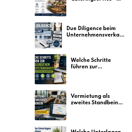
der Fahrplan
Due Diligence beim
Unternehmensverkauf
erklärt
Welche Schritte
führen zur
erfolgreichen
Selbstständigkeit?
Vermietung als
zweites Standbein:
Wie Unternehmen
aus vorhandenen
Ressourcen neue
Umsätze machen