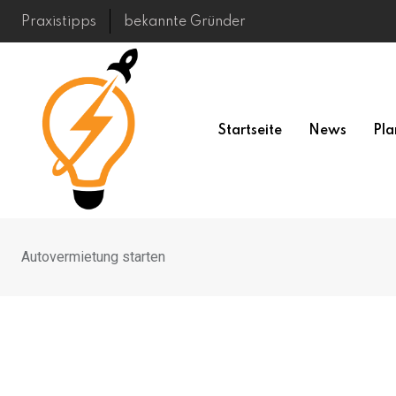
Skip
Praxistipps
bekannte Gründer
to
content
Startseite
News
Pla
Autovermietung starten