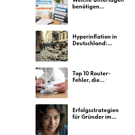
Welche Unterlagen
benötigen
Selbstständige für
den
Elterngeldantrag?
Hyperinflation in
Deutschland:
Ursachen und
Folgen
Top 10 Router-
Fehler, die
Selbstständige viel
Zeit und Nerven
kosten
Erfolgsstrategien
für Gründer im
Umzugsgewerbe
2026