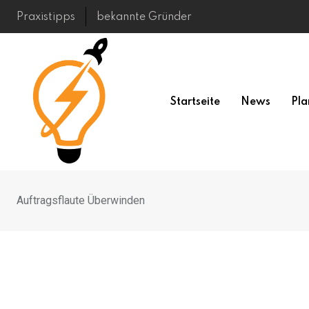
Skip
Praxistipps
bekannte Gründer
to
content
Startseite
News
Pla
Auftragsflaute Überwinden