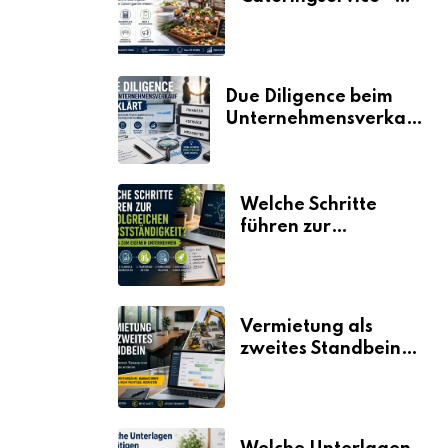
der Fahrplan
Due Diligence beim
Unternehmensverkauf
erklärt
Welche Schritte
führen zur
erfolgreichen
Selbstständigkeit?
Vermietung als
zweites Standbein:
Wie Unternehmen
aus vorhandenen
Ressourcen neue
Umsätze machen