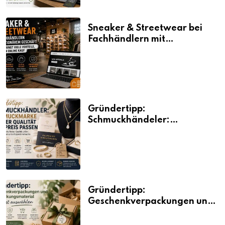
Sneaker & Streetwear bei
Fachhändlern mit
stationärem Geschäft kaufen
bringt viele Vorteile, auch
beim Online Kauf
Gründertipp:
Schmuckhändeler:
Schmuckmarke bei der
Qualität und Preis passen
Gründertipp:
Geschenkverpackungen und
Verpackungsmaterial
bewusst auswählen