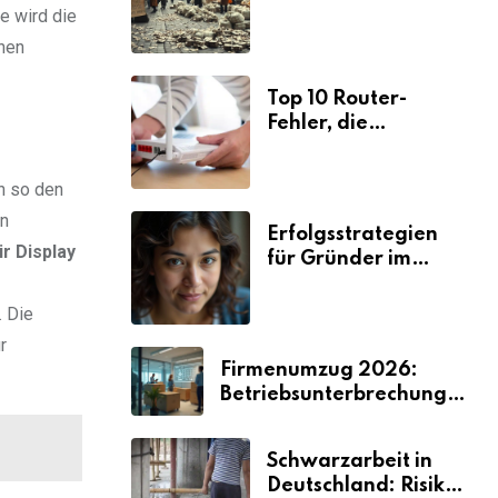
Ursachen und
e wird die
Folgen
nen
Top 10 Router-
Fehler, die
Selbstständige viel
Zeit und Nerven
n so den
kosten
en
Erfolgsstrategien
r Display
für Gründer im
Umzugsgewerbe
2026
. Die
r
Firmenumzug 2026:
Betriebsunterbrechungen
vermeiden
Schwarzarbeit in
Deutschland: Risiken