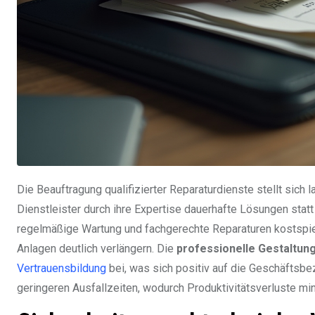
Die Beauftragung qualifizierter Reparaturdienste stellt sich la
Dienstleister durch ihre Expertise dauerhafte Lösungen sta
regelmäßige Wartung und fachgerechte Reparaturen kostspiel
Anlagen deutlich verlängern. Die
professionelle Gestaltun
Vertrauensbildung
bei, was sich positiv auf die Geschäftsbe
geringeren Ausfallzeiten, wodurch Produktivitätsverluste min