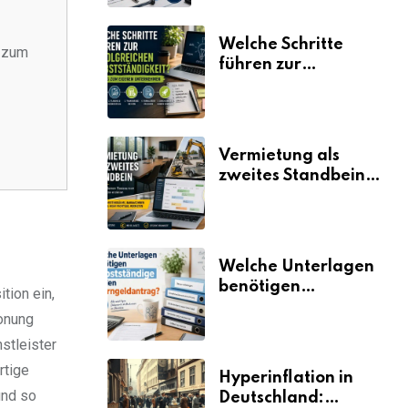
Welche Schritte
h zum
führen zur
erfolgreichen
Selbstständigkeit?
Vermietung als
zweites Standbein:
Wie Unternehmen
aus vorhandenen
Ressourcen neue
Umsätze machen
Welche Unterlagen
benötigen
tion ein,
Selbstständige für
honung
den
stleister
Elterngeldantrag?
rtige
Hyperinflation in
und so
Deutschland: