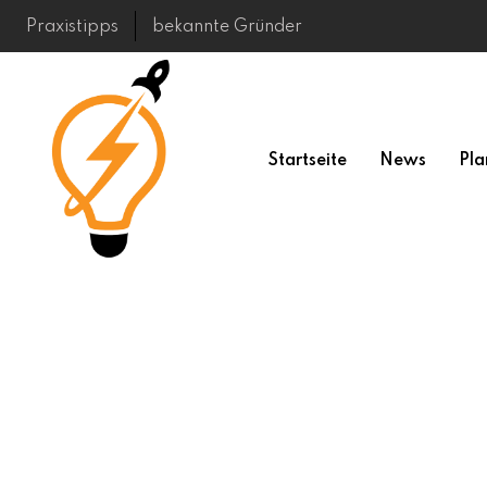
Skip
Praxistipps
bekannte Gründer
to
content
Startseite
News
Pla