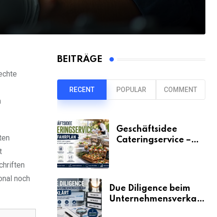
BEITRÄGE
echte
RECENT
POPULAR
COMMENT
n
Geschäftsidee
ten
Cateringservice –
der Fahrplan
t
hriften
onal noch
Due Diligence beim
Unternehmensverkauf
erklärt