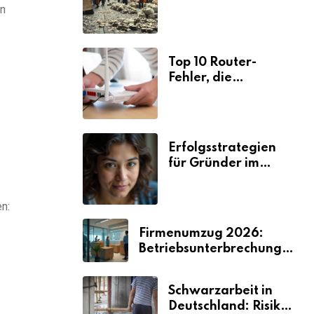
Ursachen und
en
Folgen
Top 10 Router-
Fehler, die
Selbstständige viel
Zeit und Nerven
kosten
Erfolgsstrategien
für Gründer im
Umzugsgewerbe
2026
n:
Firmenumzug 2026:
Betriebsunterbrechungen
vermeiden
Schwarzarbeit in
Deutschland: Risiken