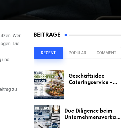
BEITRÄGE
tützen. Wer
mögen. Die
RECENT
POPULAR
COMMENT
g und
Geschäftsidee
Cateringservice –
der Fahrplan
eitrag zu
Due Diligence beim
Unternehmensverkauf
erklärt