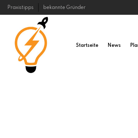
Skip
Praxistipps
bekannte Gründer
to
content
Startseite
News
Pla