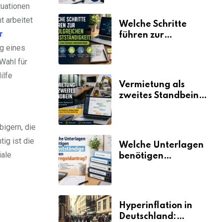
tuationen
t arbeitet
Welche Schritte
r
führen zur
erfolgreichen
ng eines
Selbstständigkeit?
Wahl für
ilfe
Vermietung als
zweites Standbein:
Wie Unternehmen
aus vorhandenen
igern, die
Ressourcen neue
Umsätze machen
ig ist die
Welche Unterlagen
iale
benötigen
Selbstständige für
den
Elterngeldantrag?
Hyperinflation in
Deutschland: