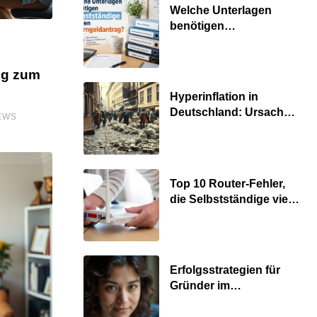
Umsätze machen
Welche Unterlagen
benötigen
Selbstständige für den
Elterngeldantrag?
eg zum
Hyperinflation in
Deutschland: Ursachen
EWS
und Folgen
Top 10 Router-Fehler,
die Selbstständige viel
Zeit und Nerven kosten
Erfolgsstrategien für
Gründer im
Umzugsgewerbe 2026