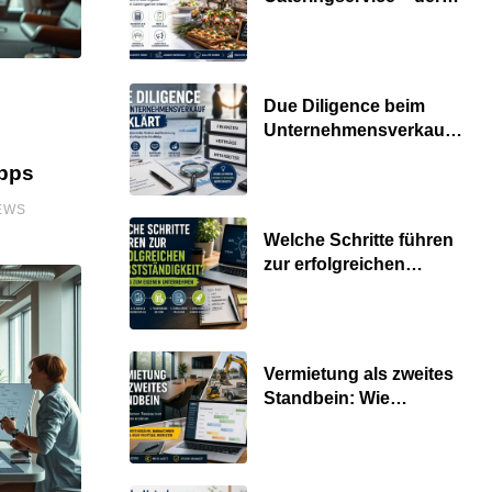
Fahrplan
Due Diligence beim
Unternehmensverkauf
erklärt
ipps
EWS
Welche Schritte führen
zur erfolgreichen
Selbstständigkeit?
Vermietung als zweites
Standbein: Wie
Unternehmen aus
vorhandenen
Ressourcen neue