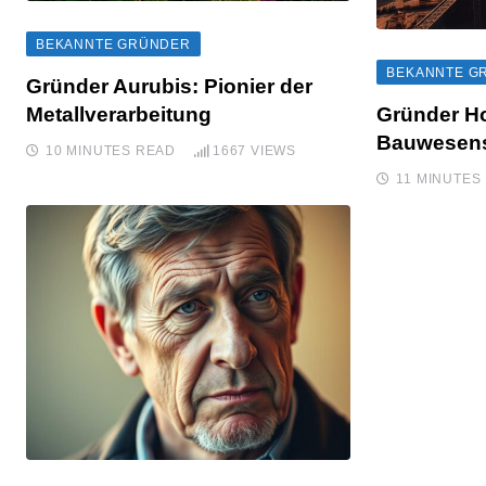
BEKANNTE GRÜNDER
BEKANNTE G
Gründer Aurubis: Pionier der
Metallverarbeitung
Gründer Ho
Bauwesen
10 MINUTES READ
1667
VIEWS
11 MINUTES