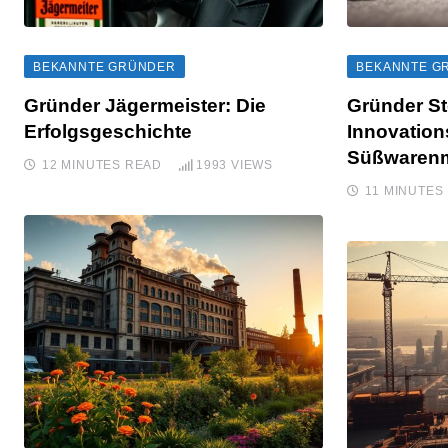
BEKANNTE GRÜNDER
BEKANNTE G
Gründer Jägermeister: Die
Gründer St
Erfolgsgeschichte
Innovation
Süßwarenm
12 MINUTES READ
1993
VIEWS
11 MINUTES