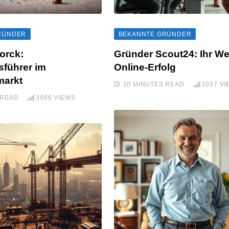
RÜNDER
BEKANNTE GRÜNDER
orck:
Gründer Scout24: Ihr W
sführer im
Online-Erfolg
arkt
10 MINUTES READ
1057
VI
 READ
3966
VIEWS