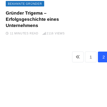
BEKANNTE GRÜNDER
Gründer Trigema –
Erfolgsgeschichte eines
Unternehmens
11 MINUTES READ
2116
VIEWS
1
2