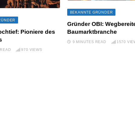
BEKANNTE GRÜNDER
RÜNDER
Gründer OBI: Wegbereite
chtief: Pioniere des
Baumarktbranche
s
9 MINUTES READ
1570
VIE
 READ
970
VIEWS