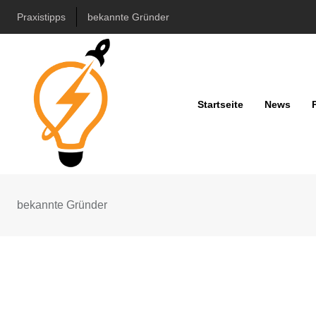
Skip
Praxistipps
bekannte Gründer
to
content
Startseite
News
bekannte Gründer