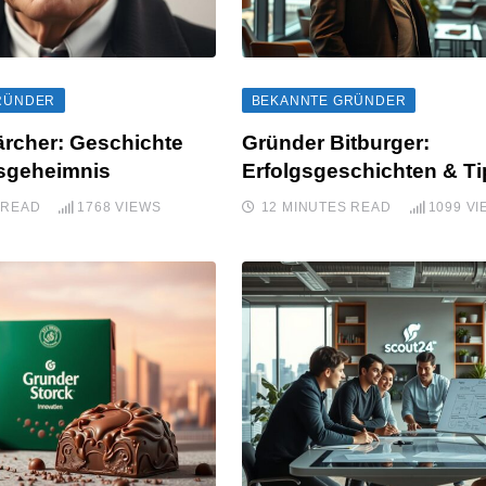
RÜNDER
BEKANNTE GRÜNDER
rcher: Geschichte
Gründer Bitburger:
gsgeheimnis
Erfolgsgeschichten & T
 READ
1768
VIEWS
12 MINUTES READ
1099
VI