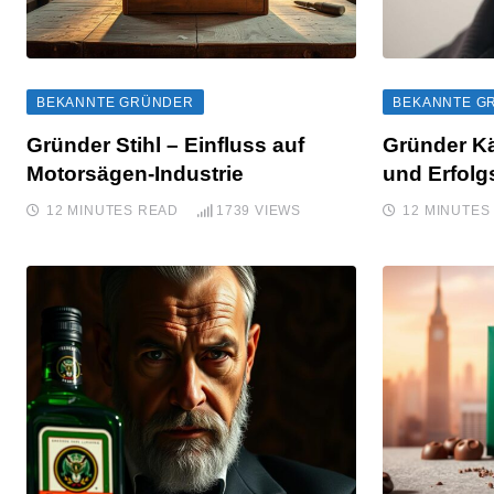
BEKANNTE GRÜNDER
BEKANNTE G
Gründer Stihl – Einfluss auf
Gründer Kä
Motorsägen-Industrie
und Erfol
12 MINUTES READ
1739
VIEWS
12 MINUTES