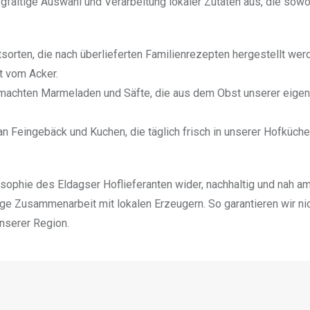
gfältige Auswahl und Verarbeitung lokaler Zutaten aus, die sowo
rten, die nach überlieferten Familienrezepten hergestellt werd
t vom Acker.
machten Marmeladen und Säfte, die aus dem Obst unserer eige
n Feingebäck und Kuchen, die täglich frisch in unserer Hofküche
osophie des Eldagser Hoflieferanten wider, nachhaltig und nah 
ge Zusammenarbeit mit lokalen Erzeugern. So garantieren wir nic
unserer Region.