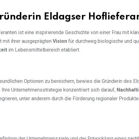
ründerin Eldagser Hofliefera
ranten ist eine inspirierende Geschichte von einer Frau mit klar
at mit ihrer ausgeprägten
Vision
für durchweg biologische und qua
eit
im Lebensmittelbereich etabliert.
eundlichen Optionen zu bereichern, bewies die Gründerin des El
. Ihre Unternehmensstrategie konzentriert sich darauf,
Nachhalti
tegrieren, unter anderem durch die Förderung regionaler Produkte
efinition der Unternehmensziele und der Entwicklung eines nach