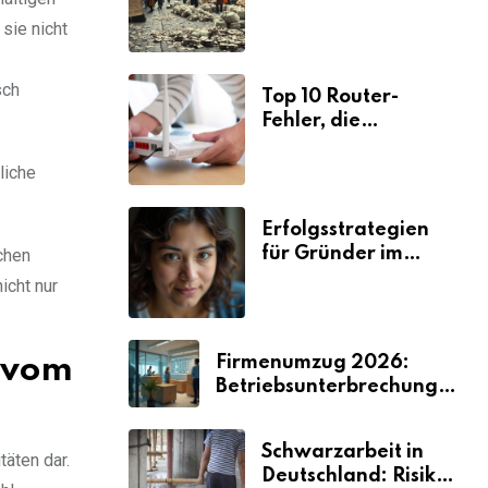
Ursachen und
sie nicht
Folgen
sch
Top 10 Router-
Fehler, die
Selbstständige viel
Zeit und Nerven
liche
kosten
Erfolgsstrategien
für Gründer im
chen
Umzugsgewerbe
icht nur
2026
Firmenumzug 2026:
n vom
Betriebsunterbrechungen
vermeiden
Schwarzarbeit in
täten dar.
Deutschland: Risiken