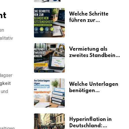
nt
Welche Schritte
führen zur
erfolgreichen
en
Selbstständigkeit?
litativ
Vermietung als
zweites Standbein:
Wie Unternehmen
aus vorhandenen
Ressourcen neue
dagser
Umsätze machen
gkeit
Welche Unterlagen
benötigen
 und
Selbstständige für
den
Elterngeldantrag?
Hyperinflation in
Deutschland:
haltigen