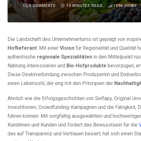
0
COMMENTS
19 MINUTES READ
1896
VIEWS
Die Landschaft des Unternehmertums ist geprägt von inspiri
Hoflieferant
. Mit einer
Vision
für Regionalität und Qualität 
authentische
regionale Spezialitäten
in den Mittelpunkt rüc
Nahrung interessieren und
Bio-Hofprodukte
bevorzugen, erw
Diese Direktverbindung zwischen Produzentin und Endverbrauc
einen Lebensstil, der eng mit den Prinzipien der
Nachhaltig
Ähnlich wie die Erfolgsgeschichten von Selfapy, Original Unv
Investitionen, Crowdfunding-Kampagnen und die Fähigkeit, 
führen können. Mit sorgfältig ausgewählten und hochwertig
Kundinnen und Kunden und fördert das Bewusstsein für die
V
das auf Transparenz und Vertrauen basiert, hat sich einen S