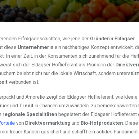
erenden Erfolgsgeschichten, wie jene der
Gründerin Eldagser
hat diese
Unternehmerin
ein nachhaltiges Konzept entwickelt, d
kt. In einer Zeit, in der Konsumenten sich zunehmend für die Herk
eist sich der Eldagser Hoflieferant als Pionierin der
Direktve
hern belebt nicht nur die lokale Wirtschaft, sondern unterstütz
keit
verbunden ist.
erpackt und Amorelie zeigt der Eldagser Hoflieferant, wie kleine
Druck und
Trend
in Chancen umzuwandeln, zu bemerkenswerten 
en
regionale Spezialitäten
begeistert der Eldagser Hoflieferant 
orteile
von
Direktvermarktung
und
Bio-Hofprodukten
. Diese
tamm treuer Kunden gesichert und schafft ein solides Fundament 