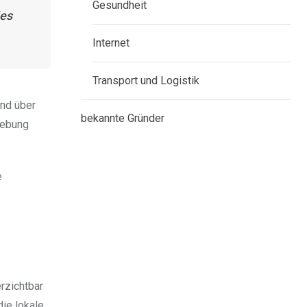
Gesundheit
ies
Internet
Transport und Logistik
und über
bekannte Gründer
gebung
e
rzichtbar
ie lokale