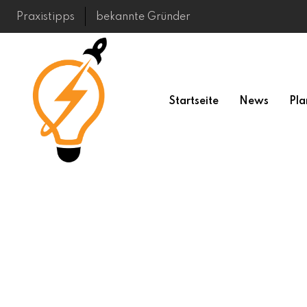
Skip
Praxistipps
bekannte Gründer
to
content
Startseite
News
Pla