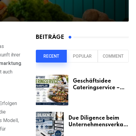
BEITRÄGE
as
unft ihrer
RECENT
POPULAR
COMMENT
rmarktung
.
t auch
Geschäftsidee
Cateringservice –
der Fahrplan
Erfolgen
die
Due Diligence beim
s Modell,
Unternehmensverkauf
für
erklärt