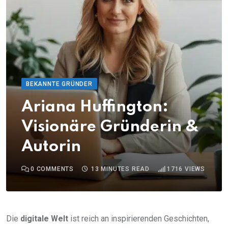
BEKANNTE GRÜNDER
Ariana Huffington:
Visionäre Gründerin &
Autorin
0
COMMENTS
13 MINUTES READ
1716
VIEWS
Die
digitale Welt
ist reich an inspirierenden Geschichten,