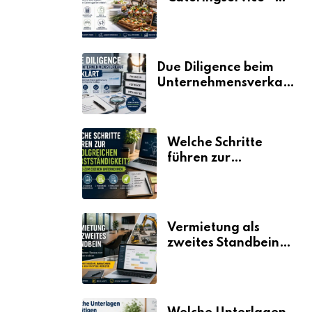
der Fahrplan
Due Diligence beim
Unternehmensverkauf
erklärt
Welche Schritte
führen zur
erfolgreichen
Selbstständigkeit?
Vermietung als
zweites Standbein:
Wie Unternehmen
aus vorhandenen
Ressourcen neue
Umsätze machen