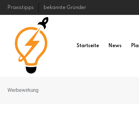
Skip
Praxistipps
bekannte Gründer
to
content
Startseite
News
Pla
Werbewirkung