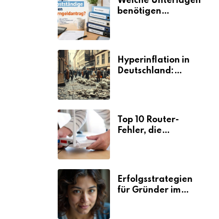
Welche Unterlagen
benötigen
Selbstständige für
den
Elterngeldantrag?
Hyperinflation in
Deutschland:
Ursachen und
Folgen
Top 10 Router-
Fehler, die
Selbstständige viel
Zeit und Nerven
kosten
Erfolgsstrategien
für Gründer im
Umzugsgewerbe
2026