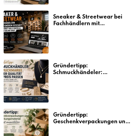
Sneaker & Streetwear bei
Fachhändlern mit
stationärem Geschäft kaufen
bringt viele Vorteile, auch
beim Online Kauf
Gründertipp:
Schmuckhändeler:
Schmuckmarke bei der
Qualität und Preis passen
Gründertipp:
Geschenkverpackungen und
Verpackungsmaterial
bewusst auswählen