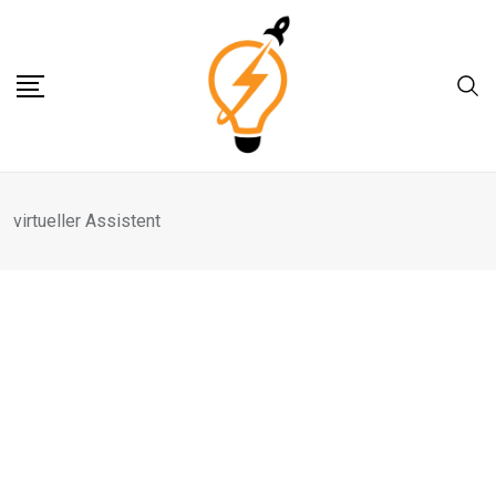
Skip
to
content
virtueller Assistent