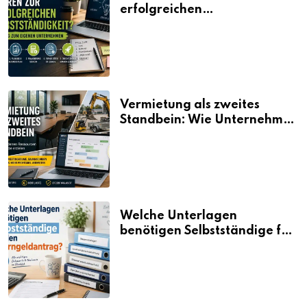
erfolgreichen
Selbstständigkeit?
Vermietung als zweites
Standbein: Wie Unternehmen
aus vorhandenen Ressourcen
neue Umsätze machen
Welche Unterlagen
benötigen Selbstständige für
den Elterngeldantrag?