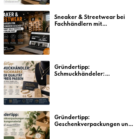
Sneaker & Streetwear bei
Fachhändlern mit
stationärem Geschäft kaufen
bringt viele Vorteile, auch
beim Online Kauf
Gründertipp:
Schmuckhändeler:
Schmuckmarke bei der
Qualität und Preis passen
Gründertipp:
Geschenkverpackungen und
Verpackungsmaterial
bewusst auswählen