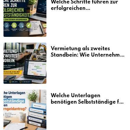
Welche Schritte führen zur
erfolgreichen
Selbstständigkeit?
Vermietung als zweites
Standbein: Wie Unternehmen
aus vorhandenen Ressourcen
neue Umsätze machen
Welche Unterlagen
benötigen Selbstständige für
den Elterngeldantrag?