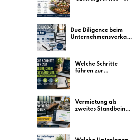
der Fahrplan
Due Diligence beim
Unternehmensverkauf
erklärt
Welche Schritte
führen zur
erfolgreichen
Selbstständigkeit?
Vermietung als
zweites Standbein:
Wie Unternehmen
aus vorhandenen
Ressourcen neue
Umsätze machen