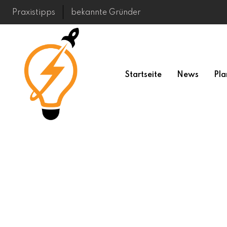
Skip
Praxistipps
bekannte Gründer
to
content
Startseite
News
Pla