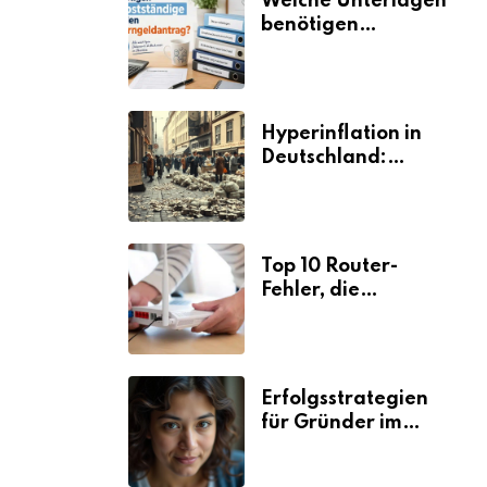
Welche Unterlagen
benötigen
Selbstständige für
den
Elterngeldantrag?
Hyperinflation in
Deutschland:
Ursachen und
Folgen
Top 10 Router-
Fehler, die
Selbstständige viel
Zeit und Nerven
kosten
Erfolgsstrategien
für Gründer im
Umzugsgewerbe
2026