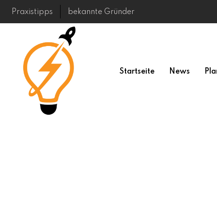
Skip
Praxistipps
bekannte Gründer
to
content
Startseite
News
Pla