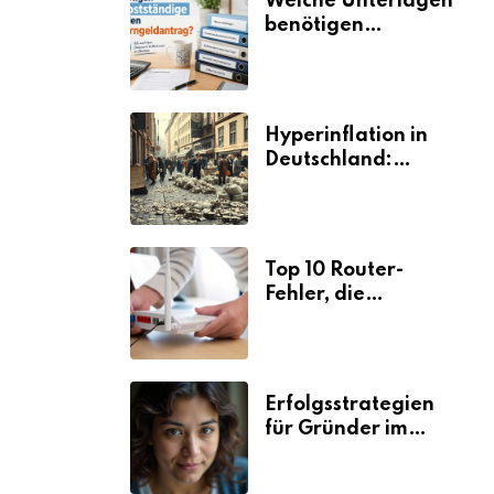
Welche Unterlagen
benötigen
Selbstständige für
den
Elterngeldantrag?
Hyperinflation in
Deutschland:
Ursachen und
Folgen
Top 10 Router-
Fehler, die
Selbstständige viel
Zeit und Nerven
kosten
Erfolgsstrategien
für Gründer im
Umzugsgewerbe
2026