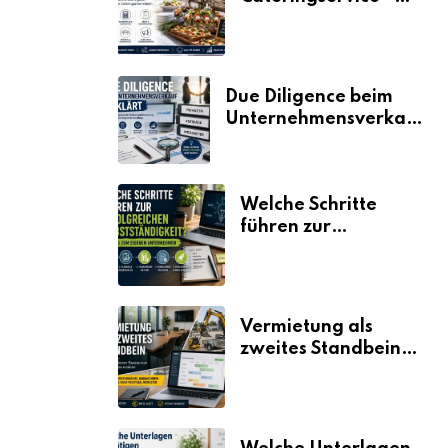
der Fahrplan
Due Diligence beim
Unternehmensverkauf
erklärt
Welche Schritte
führen zur
erfolgreichen
Selbstständigkeit?
Vermietung als
zweites Standbein:
Wie Unternehmen
aus vorhandenen
Ressourcen neue
Umsätze machen