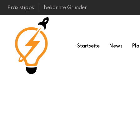
Skip
Praxistipps
bekannte Gründer
to
content
Startseite
News
Pla