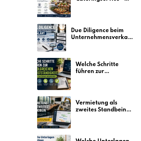
der Fahrplan
Due Diligence beim
Unternehmensverkauf
erklärt
Welche Schritte
führen zur
erfolgreichen
Selbstständigkeit?
Vermietung als
zweites Standbein:
Wie Unternehmen
aus vorhandenen
Ressourcen neue
Umsätze machen