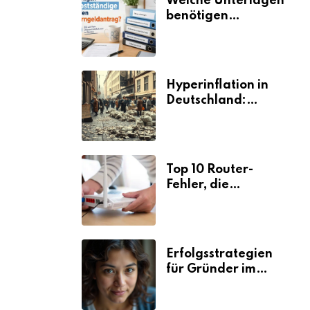
Welche Unterlagen
benötigen
Selbstständige für
den
Elterngeldantrag?
Hyperinflation in
Deutschland:
Ursachen und
Folgen
Top 10 Router-
Fehler, die
Selbstständige viel
Zeit und Nerven
kosten
Erfolgsstrategien
für Gründer im
Umzugsgewerbe
2026