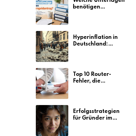
Welche Unterlagen
benötigen
Selbstständige für
den
Elterngeldantrag?
Hyperinflation in
Deutschland:
Ursachen und
Folgen
Top 10 Router-
Fehler, die
Selbstständige viel
Zeit und Nerven
kosten
Erfolgsstrategien
für Gründer im
Umzugsgewerbe
2026