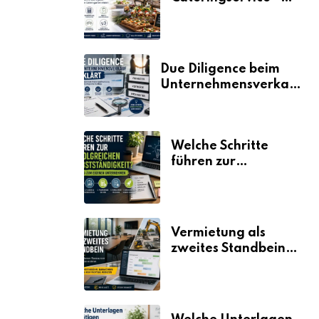
der Fahrplan
Due Diligence beim
Unternehmensverkauf
erklärt
Welche Schritte
führen zur
erfolgreichen
Selbstständigkeit?
Vermietung als
zweites Standbein:
Wie Unternehmen
aus vorhandenen
Ressourcen neue
Umsätze machen