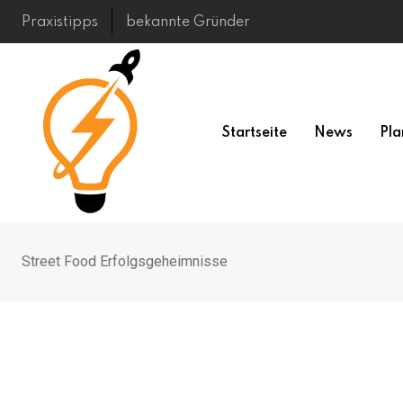
Skip
Praxistipps
bekannte Gründer
to
content
Startseite
News
Pla
Street Food Erfolgsgeheimnisse