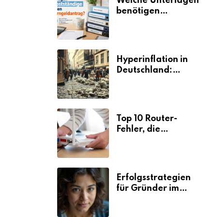
Welche Unterlagen
benötigen
Selbstständige für
den
Elterngeldantrag?
Hyperinflation in
Deutschland:
Ursachen und
Folgen
Top 10 Router-
Fehler, die
Selbstständige viel
Zeit und Nerven
kosten
Erfolgsstrategien
für Gründer im
Umzugsgewerbe
2026