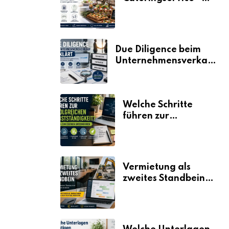
der Fahrplan
Due Diligence beim
Unternehmensverkauf
erklärt
Welche Schritte
führen zur
erfolgreichen
Selbstständigkeit?
Vermietung als
zweites Standbein:
Wie Unternehmen
aus vorhandenen
Ressourcen neue
Umsätze machen