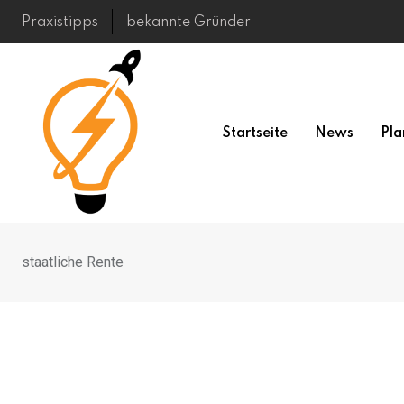
Skip
Praxistipps
bekannte Gründer
to
content
Startseite
News
Pla
staatliche Rente